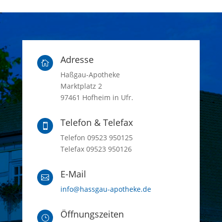
Adresse

Haßgau-Apotheke
Marktplatz 2
97461 Hofheim in Ufr.
Telefon & Telefax

Telefon 09523 950125
Telefax 09523 950126
E-Mail

info@hassgau-apotheke.de
Öffnungszeiten
}